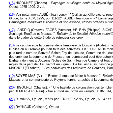
(15)
HIGOUNET (Charles). -
Paysages et villages neufs au Moyen Âge, 
Ouest, 1975-1990, 2 vol.
(16)
Voir notamment ABBÉ (Jean-Loup) - " Quillan au XIIIe siècle: renou
l'Aude
, tome XCV, 1995, pp. 111-124. ABBÉ (Jean-Loup). - " L'aménageme
Campagnes médiévales: l'homme et son espace, études offertes à Rob
(17)
LANDRIQ (Octave), FAGES (Antoine), HELENA (Philippe), SICARD (
Soulatgé, Rouffiac et Massac ",
Bulletin de la Société d'études scienti
dans le cadre de cette étude de retrouver ces croix.
(18)
Le cartulaire de la commanderie templière de Douzens (Aude) offre 
l'Église ou au Temple pour en faire des sauvetés. En 1060-1076 le monas
plus tard le nom de Sauveté Sainte-Foy de Licairac, Commune de Leuc. (
des croix sur la commune de Pieusse, qui correspond peut-être actuellem
Barbaira donnent à Douzens l'église de Saint-Jean de Carrière et tout ce
règles de la paix de Dieu seront en vigueur. Ce lieu est aussi désigné 
MAGNOU (Élisabeth). -
Les cartulaires des templiers de Douzens
, Par
(19)
BOYER-MAS (A.). - " Bornes à croix de Malte à Massac ",
Bullet
Massac et la commanderie de Peyrens furent rattachés à la commander
(20)
HIGOUNET (Charles). - " Une bastide de colonisation des templier
par DEMURGER (Alain). -
Vie et mort de l'ordre du Temple
, 1118-1314, 
(21)
R. VINAS,
Op. cit
., repris par FUGUET SANS,
Op. cit.
, p. 347 et 
(22)
RAYNAUD (Christian),
Op. cit.