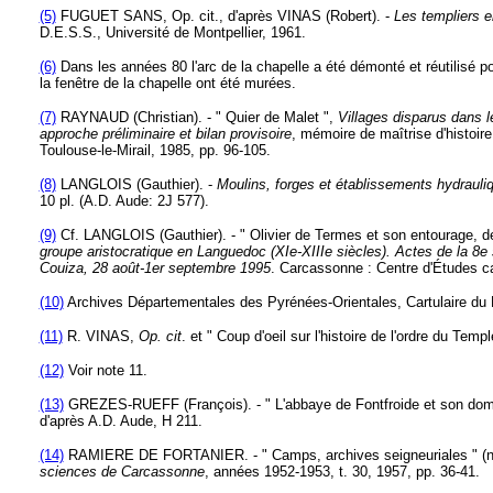
(5)
FUGUET SANS, Op. cit., d'après VINAS (Robert). -
Les templiers e
D.E.S.S., Université de Montpellier, 1961.
(6)
Dans les années 80 l'arc de la chapelle a été démonté et réutilisé pou
la fenêtre de la chapelle ont été murées.
(7)
RAYNAUD (Christian). - " Quier de Malet ",
Villages disparus dans 
approche préliminaire et bilan provisoire
, mémoire de maîtrise d'histoir
Toulouse-le-Mirail, 1985, pp. 96-105.
(8)
LANGLOIS (Gauthier). -
Moulins, forges et établissements hydrauli
10 pl. (A.D. Aude: 2J 577).
(9)
Cf. LANGLOIS (Gauthier). - " Olivier de Termes et son entourage, de
groupe aristocratique en Languedoc (XIe-XIIIe siècles). Actes de la 8e 
Couiza, 28 août-1er septembre 1995
. Carcassonne : Centre d'Études ca
(10)
Archives Départementales des Pyrénées-Orientales, Cartulaire du 
(11)
R. VINAS,
Op. cit
. et " Coup d'oeil sur l'histoire de l'ordre du Te
(12)
Voir note 11.
(13)
GREZES-RUEFF (François). - " L'abbaye de Fontfroide et son domai
d'après A.D. Aude, H 211.
(14)
RAMIERE DE FORTANIER. - " Camps, archives seigneuriales " (no
sciences de Carcassonne
, années 1952-1953, t. 30, 1957, pp. 36-41.