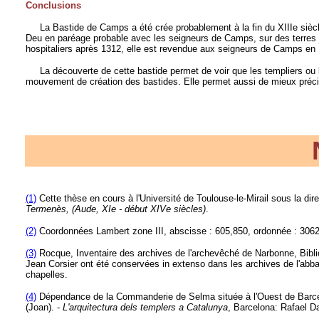
Conclusions
La Bastide de Camps a été crée probablement à la fin du XIIIe siècle
Deu en paréage probable avec les seigneurs de Camps, sur des terres j
hospitaliers après 1312, elle est revendue aux seigneurs de Camps en
La découverte de cette bastide permet de voir que les templiers ou le
mouvement de création des bastides. Elle permet aussi de mieux précise
(1)
Cette thèse en cours à l'Université de Toulouse-le-Mirail sous la dir
Termenès, (Aude, XIe - début XIVe siècles)
.
(2)
Coordonnées Lambert zone III, abscisse : 605,850, ordonnée : 3062
(3)
Rocque, Inventaire des archives de l'archevêché de Narbonne, Biblio
Jean Corsier ont été conservées in extenso dans les archives de l'ab
chapelles.
(4)
Dépendance de la Commanderie de Selma située à l'Ouest de Barcel
(Joan). -
L'arquitectura dels templers a Catalunya
, Barcelona: Rafael D