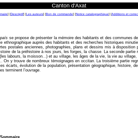
Canton d'Axat
maire
] [
Descriptif
] [
Les auteurs
] [
Bon de commande
] [
Notice catalographique
] [
Additions et correc
 país
se propose de présenter la mémoire des habitants et des communes de
te ethnographique auprès des habitants et des recherches historiques minutie
tes postales anciennes, photographies, plans et dessins mis à disposition p
toire de la préhistoire à nos jours, les forges, la chasse. La seconde partie r
s labours, la moisson...) et au village, les âges de la vie, la vie au village, l
... On y trouve de nombreux témoignages en occitan. La troisième partie reg
 écarts, évolution de la population, présentation géographique, histoire, de
es terminent l’ouvrage.
Sommaire