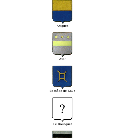
Artigues
Axat
Bessède-de-Sault
Le Bousquet