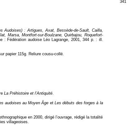
341
udoises) : Artigues, Axat, Bessède-de-Sault, Cailla,
at, Marsa, Montfort-sur-Boulzane, Quirbajou, Roquefort-
e : Fédération audoise Léo Lagrange, 2001, 344 p. : ill.
ur papier 115g. Reliure cousu-collé.
re
La Préhistoire et l’Antiquité
.
es audoises au Moyen Âge
et
Les débuts des forges à la
nographique en 2000, dirigé l’ouvrage, rédigé la totalité
ies villageoises.