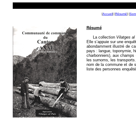
[
Accueil
] [
Résumé
] [
Som
Résumé
La collection
Vilatges al
Elle s’appuie sur une enquê
abondamment illustré de car
pays : langue, toponymie, his
charbonniers), aux champs (le
les surnoms, les transports
nom de la commune et de ses
liste des personnes enquêté