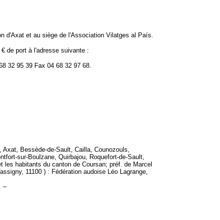
'Axat et au siège de l'Association Vilatges al País.
 de port à l'adresse suivante :
 68 32 95 39 Fax 04 68 32 97 68.
Axat, Bessède-de-Sault, Cailla, Counozouls,
tfort-sur-Boulzane, Quirbajou, Roquefort-de-Sault,
t les habitants du canton de Coursan; préf. de Marcel
assigny, 11100 ) : Fédération audoise Léo Lagrange,
. –