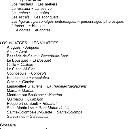
Los mestièrs
~ Les métiers
La ruscada
~ La lessive
Les cafès
~ Les cafés
Les escais
~ Les sobriquets
Las figuras : personatges pintoresques
~ personnages pittoresques
Istòrias...
~ Histoires
... e contes
~ et contes
LOS VILATGES
~ LES VILATGES
Artigues ~
Artigues
Axat ~
Axat
Bessède-de-Sault ~
Beceda-de-Saut
Le Bousquet ~
El Bosquet
Cailla ~
Cailhan
Le Clat ~
Al Clat
Counozouls ~
Conosòls
Escouloubre ~
Escolobra
Gincla ~
Ginclar
Lapradelle-Puilaurens ~
La Pradèla-Puèglaurenç
Marsa ~
Marsan
Montfort-sur-Boulzane ~
Montfòrt
Quirbajou ~
Quirbajon
Roquefort-de-Sault ~
Ròcafòrt
Saint-Martin-Lys ~
Sant-Martin-de-Lis
Sainte-Colombe-sur-Guette ~
Santa-Colomba
Salvezines ~
Salvesinas
Glossaire