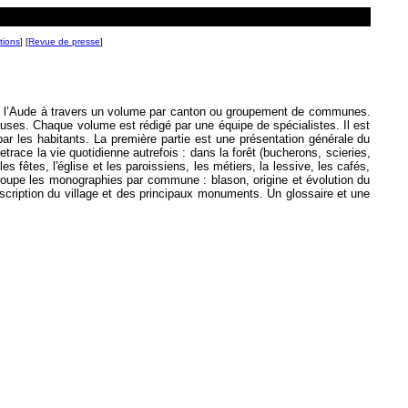
tion
s
] [
Revue de presse
]
 l’Aude à travers un volume par canton ou groupement de communes.
uses. Chaque volume est rédigé par une équipe de spécialistes. Il est
ar les habitants. La première partie est une présentation générale du
etrace la vie quotidienne autrefois : dans la forêt (bucherons, scieries,
es fêtes, l'église et les paroissiens, les métiers, la lessive, les cafés,
roupe les monographies par commune : blason, origine et évolution du
scription du village et des principaux monuments. Un glossaire et une