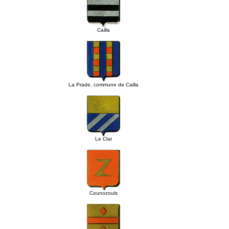
Cailla
La Prade, commune de Cailla
Le Clat
Counozouls