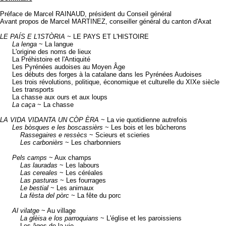
Préface de Marcel RAINAUD, président du Conseil général
Avant propos de Marcel MARTINEZ, conseiller général du canton d'Axat
LE PAÍS E L'ISTÒRIA
~ LE PAYS ET L'HISTOIRE
La lenga
~ La langue
L'origine des noms de lieux
La Préhistoire et l'Antiquité
Les Pyrénées audoises au Moyen Âge
Les débuts des forges à la catalane dans les Pyrénées Audoises
Les trois révolutions, politique, économique et culturelle du XIXe siècle
Les transports
La chasse aux ours et aux loups
La caça
~ La chasse
LA VIDA VIDANTA UN CÒP ÈRA
~ La vie quotidienne autrefois
Les bòsques e les boscassièrs
~ Les bois et les bûcherons
Rassegaires e ressècs
~ Scieurs et scieries
Les carbonièrs
~ Les charbonniers
Pels camps
~ Aux champs
Las lauradas
~ Les labours
Las cereales
~ Les céréales
Las pasturas
~ Les fourrages
Le bestial
~ Les animaux
La fèsta del pòrc
~ La fête du porc
Al vilatge
~ Au village
La glèisa e los parroquians
~ L'église et les paroissiens
Les âges de la vie