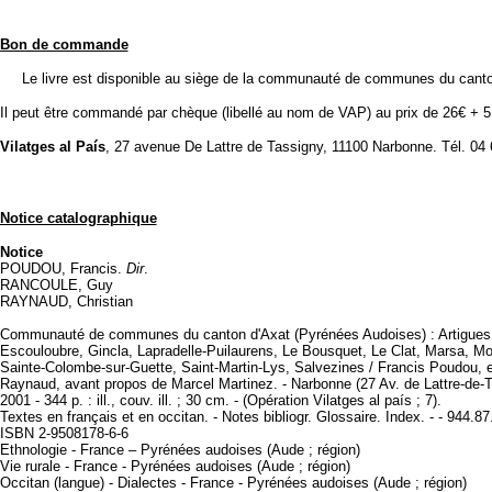
Bon de commande
Le livre est disponible au siège de la communauté de communes du canton d
Il peut être commandé par chèque (libellé au nom de VAP) au prix de 26€ + 5 €
Vilatges al País
, 27 avenue De Lattre de Tassigny, 11100 Narbonne. Tél. 04
Notice catalographique
Notice
POUDOU, Francis.
Dir
.
RANCOULE, Guy
RAYNAUD, Christian
Communauté de communes du canton d'Axat (Pyrénées Audoises) : Artigues, 
Escouloubre, Gincla, Lapradelle-Puilaurens, Le Bousquet, Le Clat, Marsa, Mon
Sainte-Colombe-sur-Guette, Saint-Martin-Lys, Salvezines / Francis Poudou, e
Raynaud, avant propos de Marcel Martinez. - Narbonne (27 Av. de Lattre-de-T
2001 - 344 p. : ill., couv. ill. ; 30 cm. - (Opération Vilatges al país ; 7).
Textes en français et en occitan. - Notes bibliogr. Glossaire. Index. - - 944.87
ISBN 2-9508178-6-6
Ethnologie - France – Pyrénées audoises (Aude ; région)
Vie rurale - France - Pyrénées audoises (Aude ; région)
Occitan (langue) - Dialectes - France - Pyrénées audoises (Aude ; région)