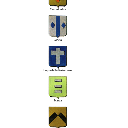
Escouloubre
Gincla
Lapradelle-Puilaurens
Marsa