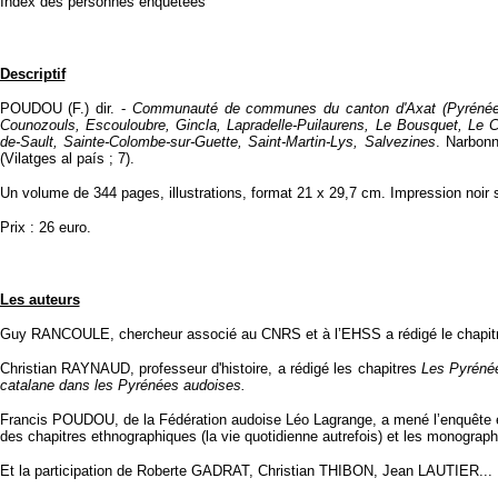
Index des personnes enquêtées
Descriptif
POUDOU (F.) dir. -
Communauté de communes du canton d'Axat (Pyrénées A
Counozouls, Escouloubre, Gincla, Lapradelle-Puilaurens, Le Bousquet, Le Cl
de-Sault, Sainte-Colombe-sur-Guette, Saint-Martin-Lys, Salvezines
. Narbonn
(Vilatges al país ; 7).
Un volume de 344 pages, illustrations, format 21 x 29,7 cm. Impression noir s
Prix : 26 euro.
Les auteurs
Guy RANCOULE, chercheur associé au CNRS et à l’EHSS a rédigé le chapit
Christian RAYNAUD, professeur d'histoire, a rédigé les chapitres
Les Pyréné
catalane dans les Pyrénées audoises.
Francis POUDOU, de la Fédération audoise Léo Lagrange, a mené l’enquête eth
des chapitres ethnographiques (la vie quotidienne autrefois) et les monograph
Et la participation de Roberte GADRAT, Christian THIBON, Jean LAUTIER...